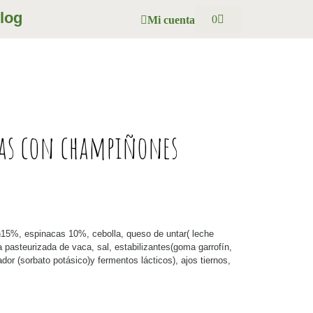
log
0
Mi cuenta
acas con champiñones
%, espinacas 10%, cebolla, queso de untar( leche
 pasteurizada de vaca, sal, estabilizantes(goma garrofín,
dor (sorbato potásico)y fermentos lácticos), ajos tiernos,