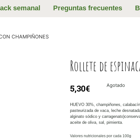
ack semanal
Preguntas frecuentes
B
 CON CHAMPIÑONES
Rollete de espin
Agotado
5,30
€
HUEVO 30%, champiñones, calabacín15
pasteurizada de vaca, leche desnatada
alginato sódico y carragenato)conserva
aceite de oliva, sal, pimienta.
Valores nutricionales por cada 100g