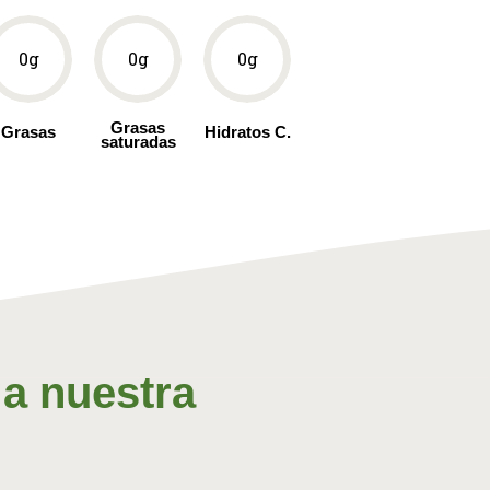
0
g
0
g
0
g
Grasas
Grasas
Hidratos C.
saturadas
 a nuestra