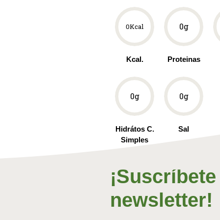
0
g
0
Kcal
Kcal.
Proteinas
0
g
0
g
Hidrátos C.
Sal
Simples
¡Suscríbete
newsletter!