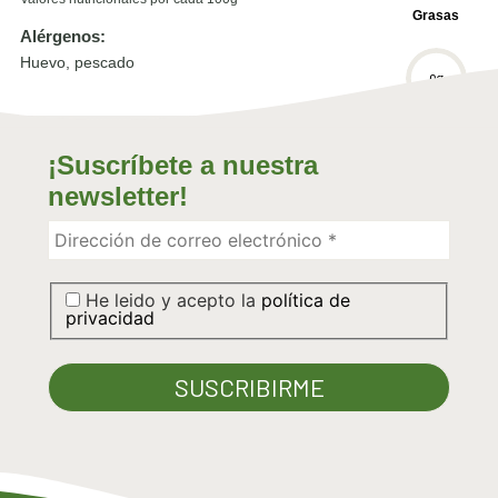
Grasas
Alérgenos:
Huevo, pescado
0
g
Grasas
saturadas
¡Suscríbete a nuestra
newsletter!
0
g
Hidratos C.
He leido y acepto la
política de
0
g
privacidad
Hidrátos C.
Simples
0
g
Sal