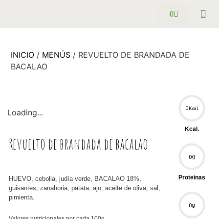
0
Pack se
Preguntas
INICIO
/
MENÚS
/ REVUELTO DE BRANDADA DE
BACALAO
0
Kcal
Loading...
Kcal.
Revuelto de brandada de bacalao
0
g
Proteinas
HUEVO, cebolla, judía verde, BACALAO 18%,
guisantes, zanahoria, patata, ajo, aceite de oliva, sal,
pimienta.
0
g
Valores nutricionales por cada 100g