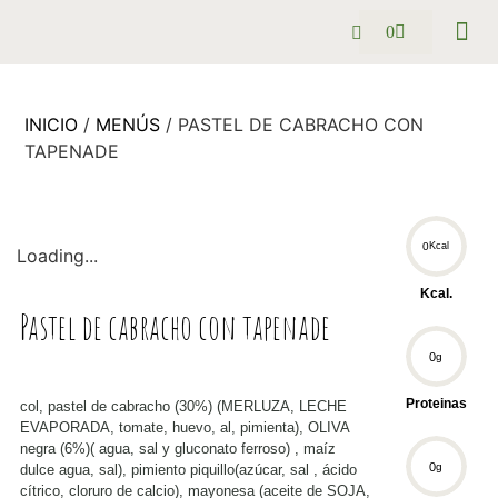
0
Pack se
Preguntas
INICIO
/
MENÚS
/ PASTEL DE CABRACHO CON
TAPENADE
0
Kcal
Loading...
Kcal.
Pastel de cabracho con tapenade
0
g
Proteinas
col, pastel de cabracho (30%) (MERLUZA, LECHE
EVAPORADA, tomate, huevo, al, pimienta), OLIVA
negra (6%)( agua, sal y gluconato ferroso) , maíz
0
g
dulce agua, sal), pimiento piquillo(azúcar, sal , ácido
cítrico, cloruro de calcio), mayonesa (aceite de SOJA,