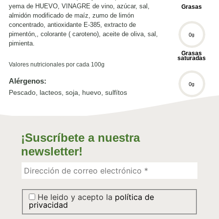
yema de HUEVO, VINAGRE de vino, azúcar, sal,
Grasas
almidón modificado de maíz, zumo de limón
concentrado, antioxidante E-385, extracto de
pimentón,, colorante ( caroteno), aceite de oliva, sal,
0
g
pimienta.
Grasas
saturadas
Valores nutricionales por cada 100g
Alérgenos:
0
g
Pescado, lacteos, soja, huevo, sulfítos
Hidratos C.
0
g
¡Suscríbete a nuestra
newsletter!
Hidrátos C.
Simples
0
g
He leido y acepto la
política de
privacidad
Sal