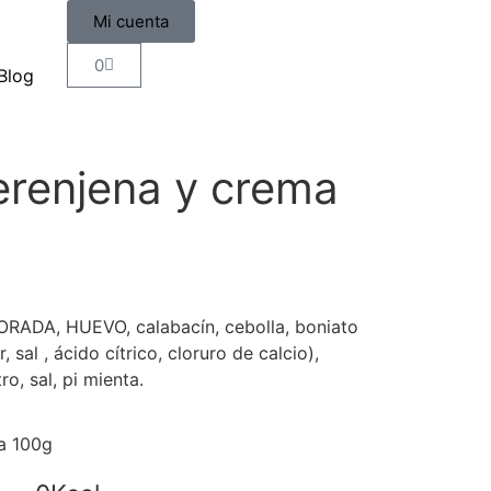
Mi cuenta
0
Blog
erenjena y crema
RADA, HUEVO, calabacín, cebolla, boniato
 sal , ácido cítrico, cloruro de calcio),
, sal, pi mienta.
da 100g