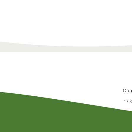
Con
C/ 
C.P.
Tlf
E-m