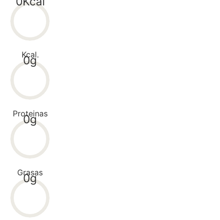
Kcal
0
Kcal.
g
0
Proteinas
g
0
Grasas
g
0