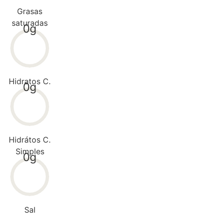
Grasas
saturadas
g
0
Hidratos C.
g
0
Hidrátos C.
Simples
g
0
Sal