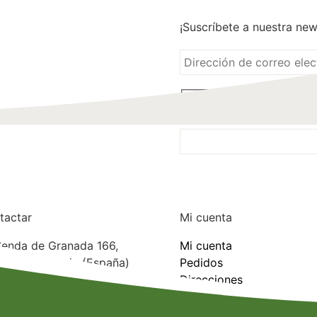
¡Suscríbete a nuestra new
He leido y acepto la
p
tactar
Mi cuenta
Senda de Granada 166,
Mi cuenta
: 30110, Murcia (España)
Pedidos
: 605 533 916
Direcciones
ail: info@promediet.es