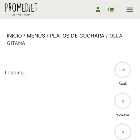
0
Pack sem
Preguntas f
INICIO
/
MENÚS
/
PLATOS DE CUCHARA
/ OLLA
GITANA
0
Kcal
Loading...
Kcal.
0
g
Proteinas
0
g