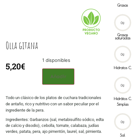
Grasas
0
g
Grasas
saturadas
Olla gitana
0
g
1 disponibles
5,20
€
Hidratos C.
Añadir
0
g
Todo un clásico de los platos de cuchara tradicionales
Hidrátos C.
de antaño, rico y nutritivo con un sabor peculiar por el
Simples
ingrediente de la pera.
Ingredientes: Garbanzos (sal, metabisulfito sódico, edta
0
g
de calcio y disodio), cebolla, tomate, calabaza, judías
verdes, patata, pera, ajo pimentón, laurel, sal, pimienta.
Sal