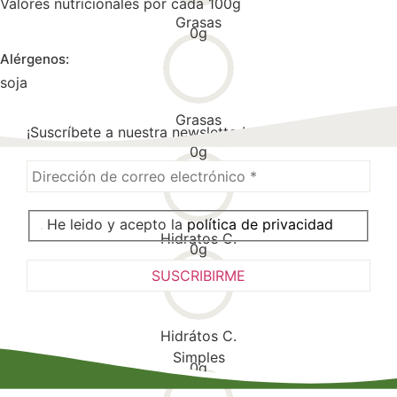
Valores nutricionales por cada 100g
Grasas
0
g
Alérgenos:
soja
Grasas
¡Suscríbete a nuestra newsletter!
saturadas
0
g
He leido y acepto la
política de privacidad
Hidratos C.
0
g
Hidrátos C.
Simples
0
g