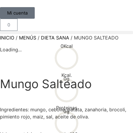
Mi cuenta
0
INICIO
/
MENÚS
/
DIETA SANA
/ MUNGO SALTEADO
0
Kcal
Loading...
Kcal.
0
g
Mungo Salteado
Proteinas
Ingredientes: mungo, cebolla, patata, zanahoria, brocoli,
0
g
pimiento rojo, maiz, sal, aceite de oliva.