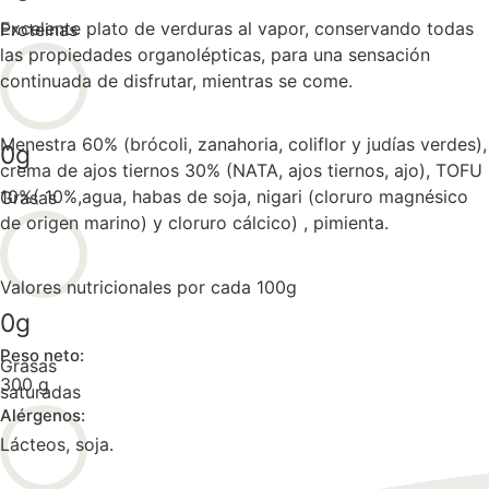
Excelente plato de verduras al vapor, conservando todas
Proteinas
las propiedades organolépticas, para una sensación
continuada de disfrutar, mientras se come.
Menestra 60% (brócoli, zanahoria, coliflor y judías verdes),
0
g
crema de ajos tiernos 30% (NATA, ajos tiernos, ajo), TOFU
10%( 10%,agua, habas de soja, nigari (cloruro magnésico
Grasas
de origen marino) y cloruro cálcico) , pimienta.
Valores nutricionales por cada 100g
0
g
Peso neto:
Grasas
300 g
saturadas
Alérgenos:
Lácteos, soja.