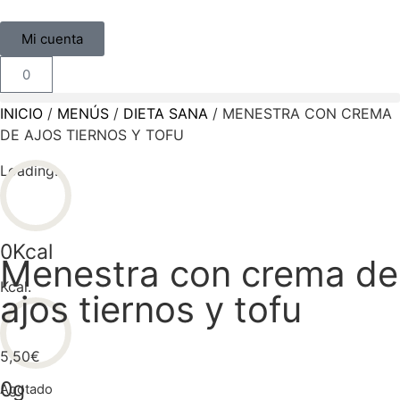
Mi cuenta
0
INICIO
/
MENÚS
/
DIETA SANA
/ MENESTRA CON CREMA
DE AJOS TIERNOS Y TOFU
Loading...
0
Kcal
Menestra con crema de
Kcal.
ajos tiernos y tofu
5,50
€
0
g
Agotado