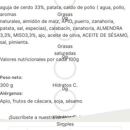
aguja de cerdo 33%, patata, caldo de pollo ( agua, pollo,
Grasas
aromas
0
g
naturales, almidón de maíz, APIO, puerro, zanahoria,
patata, sal, especias), calabacín, zanahoria, ALMENDRA
3,3%, MISO3,3%, ajo, aceite de oliva, ACEITE DE SÉSAMO,
sal, pimienta.
Grasas
saturadas
0
g
Valores nutricionales por cada 100g
Peso neto:
Hidratos C.
300 g
0
g
Alérgenos:
Apio, frutos de cáscara, soja, sésamo
Hidrátos C.
¡Suscríbete a nuestra newsletter!
Simples
0
g