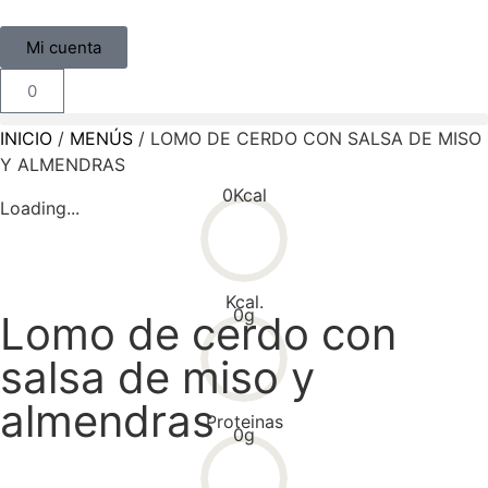
Mi cuenta
0
INICIO
/
MENÚS
/ LOMO DE CERDO CON SALSA DE MISO
Y ALMENDRAS
0
Kcal
Loading...
Kcal.
0
g
Lomo de cerdo con
salsa de miso y
almendras
Proteinas
0
g