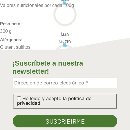
0
g
Valores nutricionales por cada 100g
Peso neto:
300 g
Grasas
Alérgenos:
saturadas
0
g
Gluten, sulfitos
¡Suscríbete a nuestra
newsletter!
Hidratos C.
0
g
He leido y acepto la
política de
privacidad
Hidrátos C.
Simples
0
g