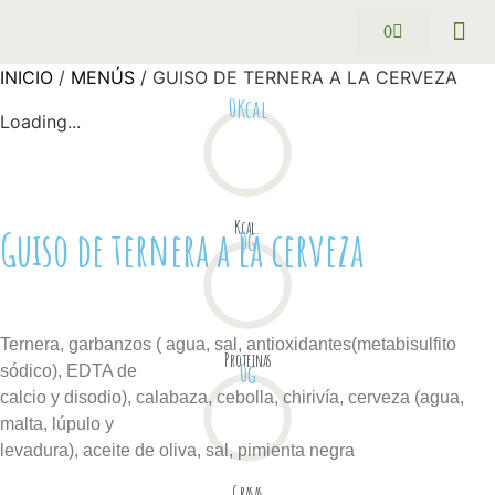
0
Pack se
Preguntas
INICIO
/
MENÚS
/ GUISO DE TERNERA A LA CERVEZA
0
Kcal
Loading...
Kcal.
Guiso de ternera a la cerveza
0
g
Ternera, garbanzos ( agua, sal, antioxidantes(metabisulfito
Proteinas
0
g
sódico), EDTA de
calcio y disodio), calabaza, cebolla, chirivía, cerveza (agua,
malta, lúpulo y
levadura), aceite de oliva, sal, pimienta negra
Grasas