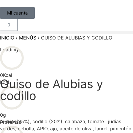
Mi cuenta
0
INICIO
/
MENÚS
/ GUISO DE ALUBIAS Y CODILLO
Loading...
0
Kcal
Guiso de Alubias y
Kcal.
codillo
0
g
Alubias(25%), codillo (20%), calabaza, tomate , judías
Proteinas
verdes, cebolla, APIO, ajo, aceite de oliva, laurel, pimentón