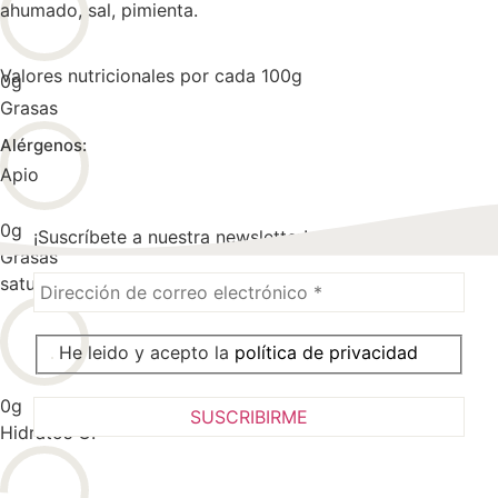
ahumado, sal, pimienta.
Valores nutricionales por cada 100g
0
g
Grasas
Alérgenos:
Apio
0
g
¡Suscríbete a nuestra newsletter!
Grasas
saturadas
He leido y acepto la
política de privacidad
0
g
Hidratos C.