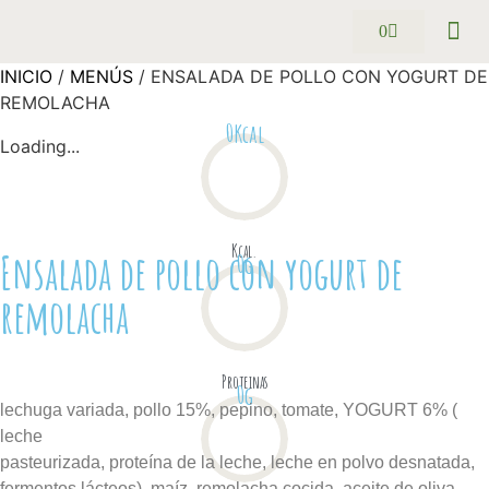
0
Pack se
Preguntas
INICIO
/
MENÚS
/ ENSALADA DE POLLO CON YOGURT DE
REMOLACHA
0
Kcal
Loading...
Kcal.
Ensalada de pollo con yogurt de
0
g
remolacha
Proteinas
0
g
lechuga variada, pollo 15%, pepino, tomate, YOGURT 6% (
leche
pasteurizada, proteína de la leche, leche en polvo desnatada,
fermentos lácteos), maíz, remolacha cocida, aceite de oliva,