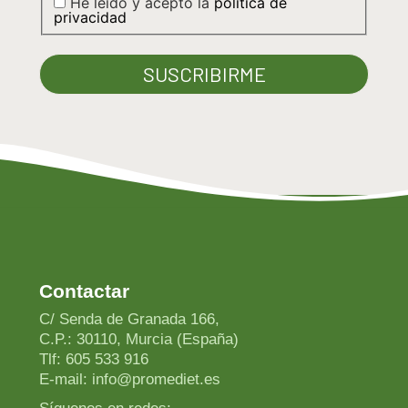
He leido y acepto la
política de
privacidad
Sal
Contactar
C/ Senda de Granada 166,
C.P.: 30110, Murcia (España)
Tlf: 605 533 916
E-mail: info@promediet.es