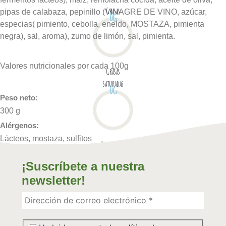
Grasas
pipas de calabaza, pepinillo (VINAGRE DE VINO, azúcar,
0
g
especias( pimiento, cebolla, eneldo, MOSTAZA, pimienta
negra), sal, aroma), zumo de limón, sal, pimienta.
Valores nutricionales por cada 100g
Grasas
saturadas
0
g
Peso neto:
300 g
Alérgenos:
Lácteos, mostaza, sulfitos
Hidratos C.
0
g
¡Suscríbete a nuestra
newsletter!
Hidrátos C.
Simples
0
g