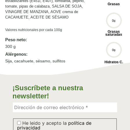
estabilizantes (E451i, E407), lombarda, pepino,
Grasas
tomate, pipas de calabaza, SALSA DE SOJA,
VINAGRE DE MANZANA, AOVE crema de
CACAHUETE, ACEITE DE SÉSAMO
0
g
Valores nutricionales por cada 100g
Grasas
saturadas
Peso neto:
300 g
0
g
Alérgenos:
Sija, cacahuete, sésamo, sulfitos
Hidratos C.
0
g
¡Suscríbete a nuestra
Hidrátos C.
newsletter!
Simples
0
g
He leido y acepto la
política de
Sal
privacidad