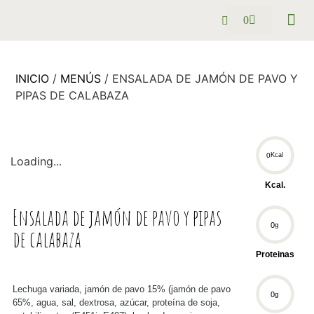
0
Pack se
Preguntas
INICIO
/
MENÚS
/ ENSALADA DE JAMÓN DE PAVO Y
PIPAS DE CALABAZA
0
Kcal
Loading...
Kcal.
Ensalada de jamón de pavo y pipas
0
g
de calabaza
Proteinas
Lechuga variada, jamón de pavo 15% (jamón de pavo
0
g
65%, agua, sal, dextrosa, azúcar, proteína de soja,