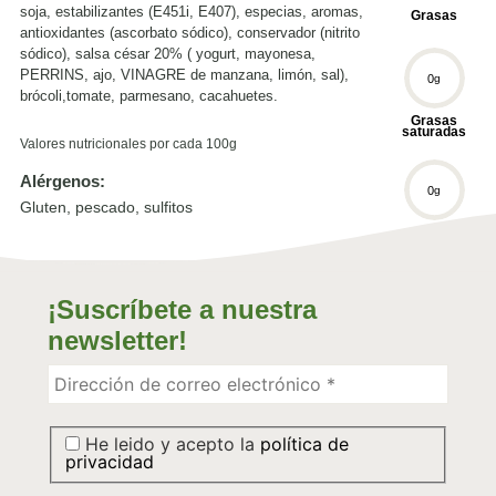
soja, estabilizantes (E451i, E407), especias, aromas,
Grasas
antioxidantes (ascorbato sódico), conservador (nitrito
sódico), salsa césar 20% ( yogurt, mayonesa,
PERRINS, ajo, VINAGRE de manzana, limón, sal),
0
g
brócoli,tomate, parmesano, cacahuetes.
Grasas
saturadas
Valores nutricionales por cada 100g
Alérgenos:
0
g
Gluten, pescado, sulfitos
Hidratos C.
0
g
¡Suscríbete a nuestra
newsletter!
Hidrátos C.
Simples
0
g
He leido y acepto la
política de
privacidad
Sal