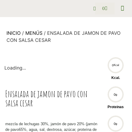
0
Pack se
Preguntas
INICIO
/
MENÚS
/ ENSALADA DE JAMON DE PAVO
CON SALSA CESAR
0
Kcal
Loading...
Kcal.
Ensalada de jamon de pavo con
0
g
salsa cesar
Proteinas
mezcla de lechugas 30%, jamón de pavo 20% (jamón
0
g
de pavo65%, agua, sal, dextrosa, azúcar, proteína de