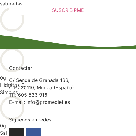
saturadas
0
g
Hidratos C.
Contactar
0
g
C/ Senda de Granada 166,
Hidrátos C.
C.P.: 30110, Murcia (España)
Simples
Tlf: 605 533 916
E-mail: info@promediet.es
Síguenos en redes:
0
g
Sal