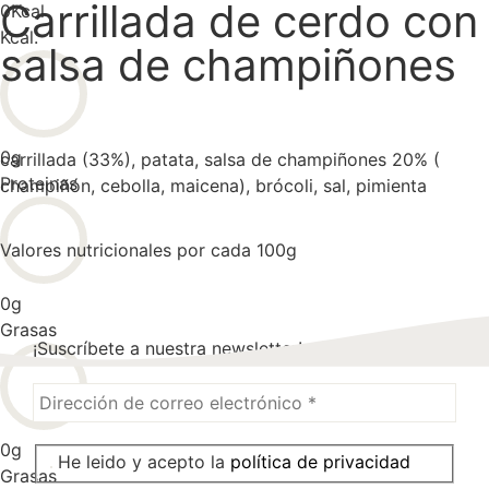
Carrillada de cerdo con
0
Kcal
Kcal.
salsa de champiñones
0
g
carrillada (33%), patata, salsa de champiñones 20% (
Proteinas
champiñón, cebolla, maicena), brócoli, sal, pimienta
Valores nutricionales por cada 100g
0
g
Grasas
¡Suscríbete a nuestra newsletter!
0
g
He leido y acepto la
política de privacidad
Grasas