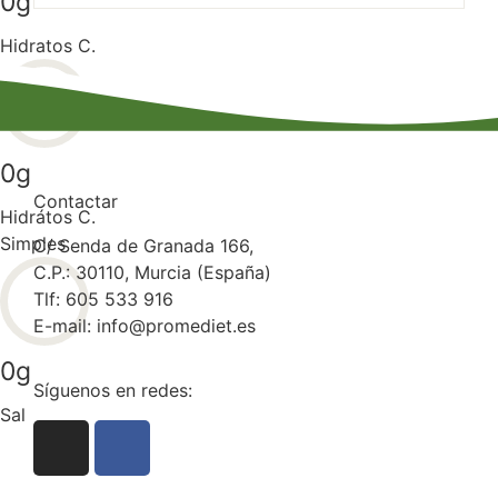
0
g
Hidratos C.
0
g
Contactar
Hidrátos C.
Simples
C/ Senda de Granada 166,
C.P.: 30110, Murcia (España)
Tlf: 605 533 916
E-mail: info@promediet.es
0
g
Síguenos en redes:
Sal