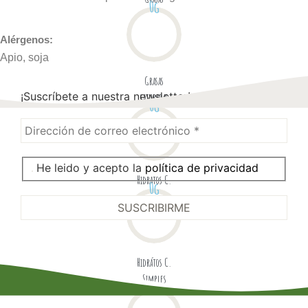
0
g
Alérgenos:
Apio, soja
Grasas
¡Suscríbete a nuestra newsletter!
saturadas
0
g
He leido y acepto la
política de privacidad
Hidratos C.
0
g
Hidrátos C.
Simples
0
g