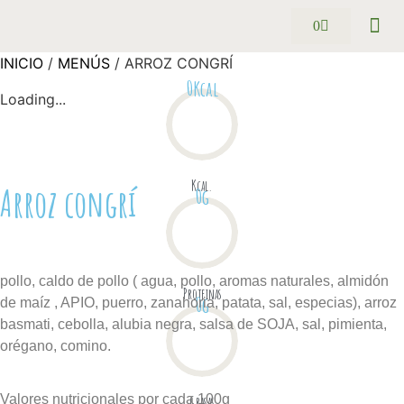
0
Pack se
Preguntas
INICIO
/
MENÚS
/ ARROZ CONGRÍ
0
Kcal
Loading...
Kcal.
Arroz congrí
0
g
pollo, caldo de pollo ( agua, pollo, aromas naturales, almidón
Proteinas
0
g
de maíz , APIO, puerro, zanahoria, patata, sal, especias), arroz
basmati, cebolla, alubia negra, salsa de SOJA, sal, pimienta,
orégano, comino.
Valores nutricionales por cada 100g
Grasas